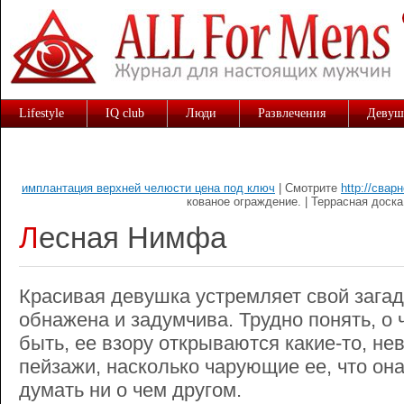
Lifestyle
IQ club
Люди
Развлечения
Девуш
имплантация верхней челюсти цена под ключ
| Смотрите
http://свар
кованое ограждение. | Террасная доск
Лесная Нимфа
Красивая девушка устремляет свой загад
обнажена и задумчива. Трудно понять, о 
быть, ее взору открываются какие-то, не
пейзажи, насколько чарующие ее, что он
думать ни о чем другом.