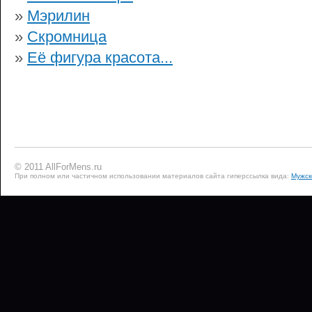
»
Мэрилин
»
Скромница
»
Её фигура красота...
© 2011 AllForMens.ru
При полном или частичном использовании материалов сайта гиперссылка вида:
Мужск