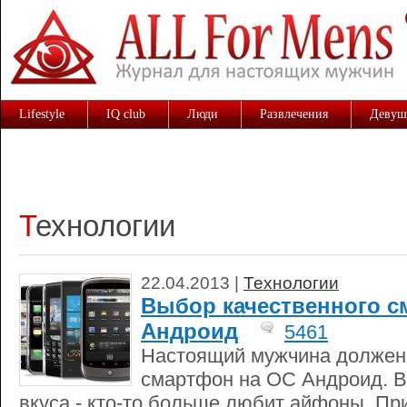
Lifestyle
IQ club
Люди
Развлечения
Девуш
Технологии
22.04.2013 |
Технологии
Выбор качественного с
Андроид
5461
Настоящий мужчина должен 
смартфон на ОС Андроид. Вп
вкуса - кто-то больше любит айфоны. П