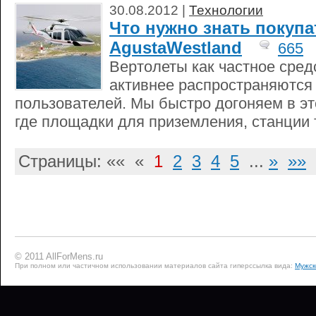
30.08.2012 |
Технологии
Что нужно знать покуп
AgustaWestland
665
Вертолеты как частное сред
активнее распространяются
пользователей. Мы быстро догоняем в э
где площадки для приземления, станции 
Страницы: «« «
1
2
3
4
5
...
»
»»
© 2011 AllForMens.ru
При полном или частичном использовании материалов сайта гиперссылка вида:
Мужск